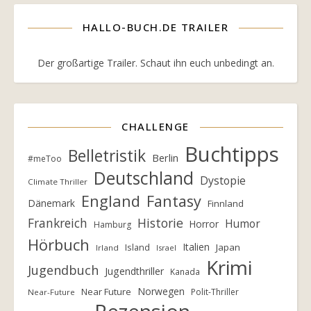
HALLO-BUCH.DE TRAILER
Der großartige Trailer. Schaut ihn euch unbedingt an.
CHALLENGE
Buchtipps
Belletristik
Berlin
#meToo
Deutschland
Dystopie
Climate Thriller
England
Fantasy
Dänemark
Finnland
Frankreich
Historie
Humor
Horror
Hamburg
Hörbuch
Italien
Island
Japan
Irland
Israel
Krimi
Jugendbuch
Jugendthriller
Kanada
Norwegen
Near Future
Polit-Thriller
Near-Future