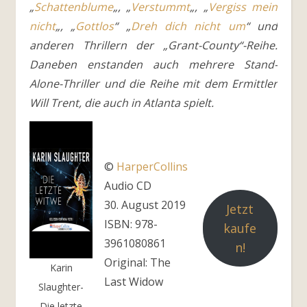
„
Schattenblume
„, „
Verstummt
„, „
Vergiss mein
nicht
„, „
Gottlos
“ „
Dreh dich nicht um
“ und
anderen Thrillern der „Grant-County“-Reihe.
Daneben enstanden auch mehrere Stand-
Alone-Thriller und die Reihe mit dem Ermittler
Will Trent, die auch in Atlanta spielt.
©
HarperCollins
Audio CD
30. August 2019
Jetzt
ISBN: 978-
kaufe
3961080861
n!
Original: The
Karin
Last Widow
Slaughter-
Die letzte