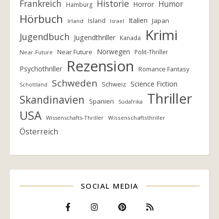
Frankreich
Historie
Humor
Horror
Hamburg
Hörbuch
Italien
Island
Japan
Irland
Israel
Krimi
Jugendbuch
Jugendthriller
Kanada
Norwegen
Near Future
Polit-Thriller
Near-Future
Rezension
Psychothriller
Romance Fantasy
Schweden
Science Fiction
Schweiz
Schottland
Thriller
Skandinavien
Spanien
Südafrika
USA
Wissenschafts-Thriller
Wissenschaftsthriller
Österreich
SOCIAL MEDIA