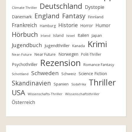
Deutschland
Dystopie
Climate Thriller
England
Fantasy
Dänemark
Finnland
Frankreich
Historie
Humor
Horror
Hamburg
Hörbuch
Italien
Island
Japan
Irland
Israel
Krimi
Jugendbuch
Jugendthriller
Kanada
Norwegen
Near Future
Polit-Thriller
Near-Future
Rezension
Psychothriller
Romance Fantasy
Schweden
Science Fiction
Schweiz
Schottland
Thriller
Skandinavien
Spanien
Südafrika
USA
Wissenschafts-Thriller
Wissenschaftsthriller
Österreich