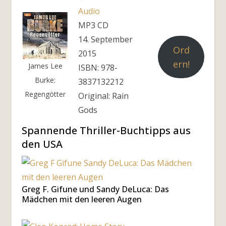
Audio
MP3 CD
14. September
Ord
2015
ern!
James Lee
ISBN: 978-
Burke:
3837132212
Regengötter
Original: Rain
Gods
Spannende Thriller-Buchtipps aus
den USA
Greg F. Gifune und Sandy DeLuca: Das
Mädchen mit den leeren Augen