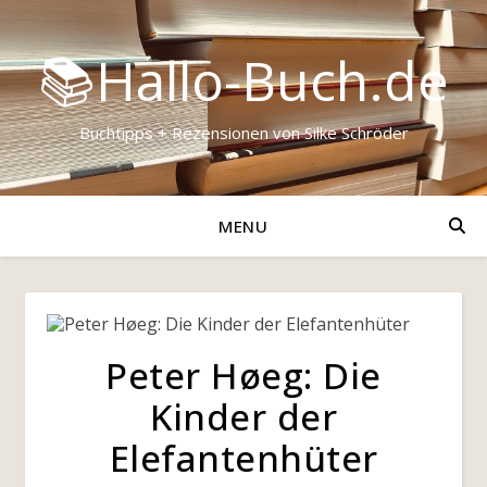
📚Hallo-Buch.de
Buchtipps + Rezensionen von Silke Schröder
MENU
Peter Høeg: Die
Kinder der
Elefantenhüter