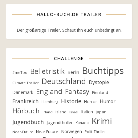
HALLO-BUCH.DE TRAILER
Der großartige Trailer. Schaut ihn euch unbedingt an.
CHALLENGE
Buchtipps
Belletristik
Berlin
#meToo
Deutschland
Dystopie
Climate Thriller
England
Fantasy
Dänemark
Finnland
Frankreich
Historie
Humor
Horror
Hamburg
Hörbuch
Italien
Island
Japan
Irland
Israel
Krimi
Jugendbuch
Jugendthriller
Kanada
Norwegen
Near Future
Polit-Thriller
Near-Future