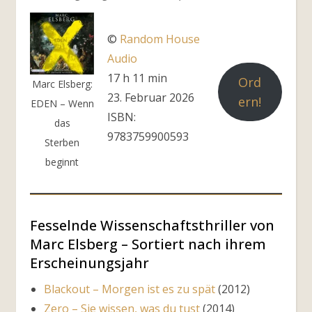
©
Random House
Audio
17 h 11 min
Ord
Marc Elsberg:
23. Februar 2026
ern!
EDEN – Wenn
ISBN:
das
9783759900593
Sterben
beginnt
Fesselnde Wissenschaftsthriller von
Marc Elsberg – Sortiert nach ihrem
Erscheinungsjahr
Blackout – Morgen ist es zu spät
(2012)
Zero – Sie wissen, was du tust
(2014)