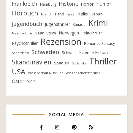
Frankreich
Historie
Humor
Horror
Hamburg
Hörbuch
Italien
Island
Japan
Irland
Israel
Krimi
Jugendbuch
Jugendthriller
Kanada
Norwegen
Near Future
Polit-Thriller
Near-Future
Rezension
Psychothriller
Romance Fantasy
Schweden
Science Fiction
Schweiz
Schottland
Thriller
Skandinavien
Spanien
Südafrika
USA
Wissenschafts-Thriller
Wissenschaftsthriller
Österreich
SOCIAL MEDIA