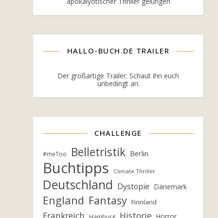
apokalyotischer Thriller gelungen
HALLO-BUCH.DE TRAILER
Der großartige Trailer. Schaut ihn euch
unbedingt an.
CHALLENGE
Belletristik
Berlin
#meToo
Buchtipps
Climate Thriller
Deutschland
Dystopie
Dänemark
England
Fantasy
Finnland
Frankreich
Historie
Horror
Hamburg