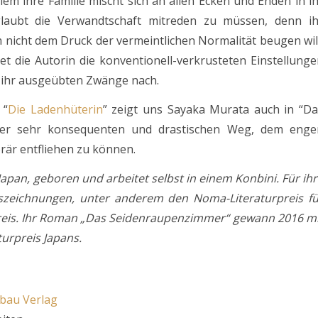
lem ihre Familie mischt sich an allen Ecken und Enden in i
 glaubt die Verwandtschaft mitreden zu müssen, denn ih
ch nicht dem Druck der vermeintlichen Normalität beugen wil
net die Autorin die konventionell-verkrusteten Einstellung
n ihr ausgeübten Zwänge nach.
 “
Die Ladenhüterin
” zeigt uns Sayaka Murata auch in “Da
ber sehr konsequenten und drastischen Weg, dem enge
rär entfliehen zu können.
apan, geboren und arbeitet selbst in einem Konbini. Für ih
Auszeichnungen, unter anderem den Noma-Literaturpreis fü
reis. Ihr Roman „Das Seidenraupenzimmer“ gewann 2016 mi
urpreis Japans.
bau Verlag