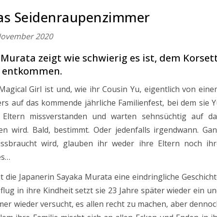
as Seidenraupenzimmer
November 2020
rata zeigt wie schwierig es ist, dem Korset
zu entkommen.
Magical Girl ist und, wie ihr Cousin Yu, eigentlich von ein
ers auf das kommende jährliche Familienfest, bei dem sie 
n Eltern missverstanden und warten sehnsüchtig auf da
en wird. Bald, bestimmt. Oder jedenfalls irgendwann. Gan
issbraucht wird, glauben ihr weder ihre Eltern noch ihr
es…
die Japanerin Sayaka Murata eine eindringliche Geschicht
lug in ihre Kindheit setzt sie 23 Jahre später wieder ein u
mmer wieder versucht, es allen recht zu machen, aber denno