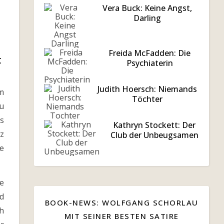
Vera Buck: Keine Angst,
Darling
Freida McFadden: Die
t
Psychiaterin
Judith Hoersch: Niemands
em
Töchter
Yu
s
Kathryn Stockett: Der
z
Club der Unbeugsamen
e
e
nd
BOOK-NEWS: WOLFGANG SCHORLAU
ch
MIT SEINER BESTEN SATIRE