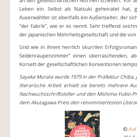
an den gesellschaftlichen Normen scheitert. Vor al
Leben ein. Selbst als Natsuki geheiratet hat,
Auserwählter ist ebenfalls ein Außenseiter, der si
“der Fabrik”, wie er es nennt. Sehr treffend zeich
der japanischen Mehrheitsgesellschaft und die vo
Und wie in ihrem herrlich skurrilen Erfolgsroman
Seidenraupenzimmer” einen überraschenden, a
Korsett der gesellschaftlichen Konventionen tempo
Sayaka Murata wurde 1979 in der Präfektur Chiba, J
literarische Arbeit erhielt sie bereits mehrere 
Nachwuchsschriftsteller und den Mishima-Yukio-P
dem Akutagawa-Preis den renommiertesten Literat
©
Auf