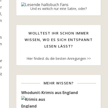
hr
r
Und es wirkich nur eine Satire, oder?
l,
en
WOLLTEST IHR SCHON IMMER
s
WISSEN, WO ES SICH ENTSPANNT
n
LESEN LÄSST?
Hier findest du die besten Anregungen >>
re
r
t
MEHR WISSEN?
Whodunit-Krimis aus England