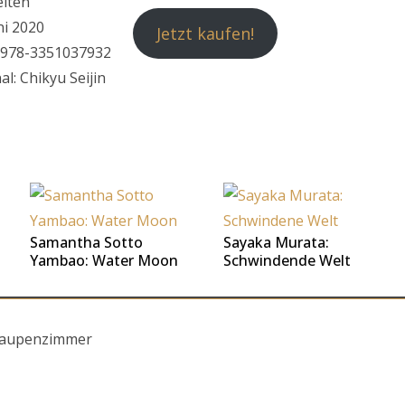
eiten
ni 2020
Jetzt kaufen!
 978-3351037932
al: Chikyu Seijin
Samantha Sotto
Sayaka Murata:
Yambao: Water Moon
Schwindende Welt
nraupenzimmer