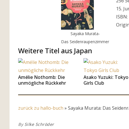
256 S
15. Ju
ISBN:
Origin
Sayaka Murata-
Das Seidenraupenzimmer
Weitere Titel aus Japan
Amélie Nothomb: Die
Asako Yuzuki: Tokyo
unmögliche Rückkehr
Girls Club
zurück zu hallo-buch
»
Sayaka Murata: Das Seide
By
Silke Schröder