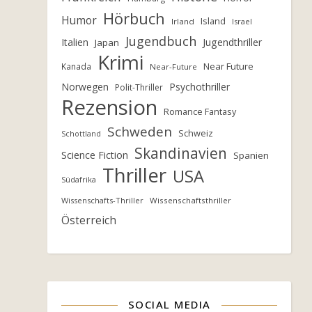
Hörbuch
Humor
Island
Irland
Israel
Jugendbuch
Italien
Jugendthriller
Japan
Krimi
Near Future
Kanada
Near-Future
Norwegen
Psychothriller
Polit-Thriller
Rezension
Romance Fantasy
Schweden
Schweiz
Schottland
Skandinavien
Science Fiction
Spanien
Thriller
USA
Südafrika
Wissenschafts-Thriller
Wissenschaftsthriller
Österreich
SOCIAL MEDIA