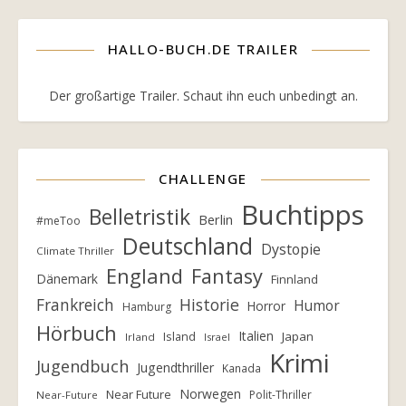
HALLO-BUCH.DE TRAILER
Der großartige Trailer. Schaut ihn euch unbedingt an.
CHALLENGE
Buchtipps
Belletristik
Berlin
#meToo
Deutschland
Dystopie
Climate Thriller
England
Fantasy
Dänemark
Finnland
Frankreich
Historie
Humor
Horror
Hamburg
Hörbuch
Italien
Island
Japan
Irland
Israel
Krimi
Jugendbuch
Jugendthriller
Kanada
Norwegen
Near Future
Polit-Thriller
Near-Future