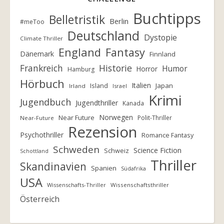
Buchtipps
Belletristik
Berlin
#meToo
Deutschland
Dystopie
Climate Thriller
England
Fantasy
Dänemark
Finnland
Frankreich
Historie
Humor
Horror
Hamburg
Hörbuch
Italien
Island
Japan
Irland
Israel
Krimi
Jugendbuch
Jugendthriller
Kanada
Norwegen
Near Future
Polit-Thriller
Near-Future
Rezension
Psychothriller
Romance Fantasy
Schweden
Science Fiction
Schweiz
Schottland
Thriller
Skandinavien
Spanien
Südafrika
USA
Wissenschafts-Thriller
Wissenschaftsthriller
Österreich