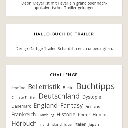
Deon Meyer ist mit Fever ein grandioser nach-
apokalyotischer Thriller gelungen
HALLO-BUCH.DE TRAILER
Der großartige Trailer. Schaut ihn euch unbedingt an.
CHALLENGE
Buchtipps
Belletristik
Berlin
#meToo
Deutschland
Dystopie
Climate Thriller
England
Fantasy
Dänemark
Finnland
Frankreich
Historie
Humor
Horror
Hamburg
Hörbuch
Italien
Island
Japan
Irland
Israel