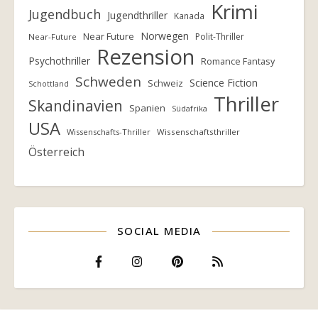
Krimi
Jugendbuch
Jugendthriller
Kanada
Norwegen
Near Future
Polit-Thriller
Near-Future
Rezension
Psychothriller
Romance Fantasy
Schweden
Science Fiction
Schweiz
Schottland
Thriller
Skandinavien
Spanien
Südafrika
USA
Wissenschafts-Thriller
Wissenschaftsthriller
Österreich
SOCIAL MEDIA