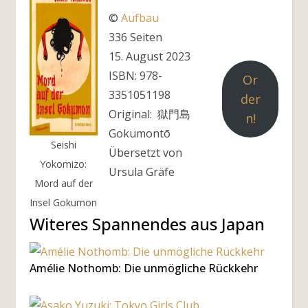
©
Aufbau
336 Seiten
15. August 2023
ISBN: 978-
Or
3351051198
der
Original: ‎ 獄門島
n!
Gokumontō
Seishi
Übersetzt von
Yokomizo:
Ursula Gräfe
Mord auf der
Insel Gokumon
Witeres Spannendes aus Japan
Amélie Nothomb: Die unmögliche Rückkehr