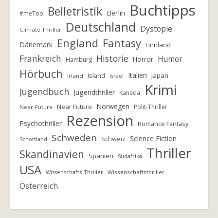
Buchtipps
Belletristik
Berlin
#meToo
Deutschland
Dystopie
Climate Thriller
England
Fantasy
Dänemark
Finnland
Frankreich
Historie
Humor
Horror
Hamburg
Hörbuch
Italien
Island
Japan
Irland
Israel
Krimi
Jugendbuch
Jugendthriller
Kanada
Norwegen
Near Future
Polit-Thriller
Near-Future
Rezension
Psychothriller
Romance Fantasy
Schweden
Science Fiction
Schweiz
Schottland
Thriller
Skandinavien
Spanien
Südafrika
USA
Wissenschafts-Thriller
Wissenschaftsthriller
Österreich