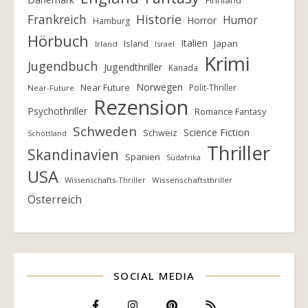
Frankreich
Historie
Humor
Horror
Hamburg
Hörbuch
Italien
Island
Japan
Irland
Israel
Krimi
Jugendbuch
Jugendthriller
Kanada
Norwegen
Near Future
Polit-Thriller
Near-Future
Rezension
Psychothriller
Romance Fantasy
Schweden
Science Fiction
Schweiz
Schottland
Thriller
Skandinavien
Spanien
Südafrika
USA
Wissenschafts-Thriller
Wissenschaftsthriller
Österreich
SOCIAL MEDIA