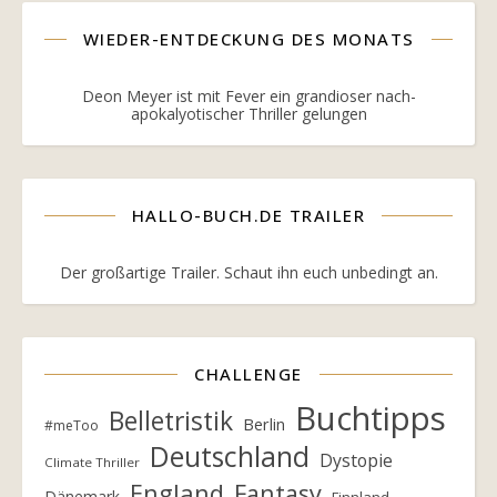
WIEDER-ENTDECKUNG DES MONATS
Deon Meyer ist mit Fever ein grandioser nach-
apokalyotischer Thriller gelungen
HALLO-BUCH.DE TRAILER
Der großartige Trailer. Schaut ihn euch unbedingt an.
CHALLENGE
Buchtipps
Belletristik
Berlin
#meToo
Deutschland
Dystopie
Climate Thriller
England
Fantasy
Dänemark
Finnland