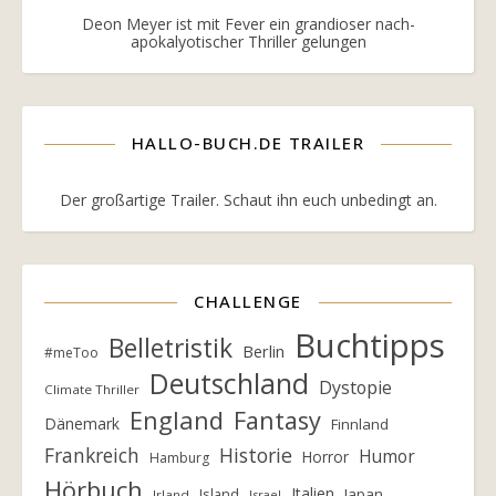
Deon Meyer ist mit Fever ein grandioser nach-
apokalyotischer Thriller gelungen
HALLO-BUCH.DE TRAILER
Der großartige Trailer. Schaut ihn euch unbedingt an.
CHALLENGE
Buchtipps
Belletristik
Berlin
#meToo
Deutschland
Dystopie
Climate Thriller
England
Fantasy
Dänemark
Finnland
Frankreich
Historie
Humor
Horror
Hamburg
Hörbuch
Italien
Island
Japan
Irland
Israel