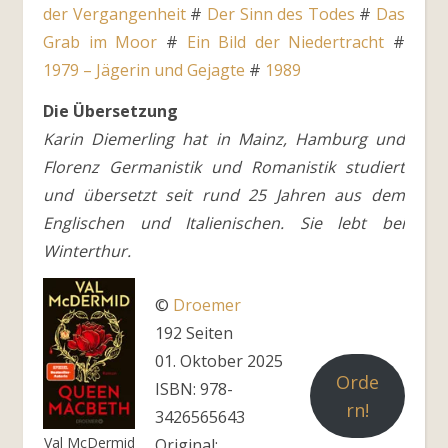
der Vergangenheit
#
Der Sinn des Todes
#
Das
Grab im Moor
#
Ein Bild der Niedertracht
#
1979 – Jägerin und Gejagte
#
1989
Die Übersetzung
Karin Diemerling hat in Mainz, Hamburg und
Florenz Germanistik und Romanistik studiert
und übersetzt seit rund 25 Jahren aus dem
Englischen und Italienischen. Sie lebt bei
Winterthur.
©
Droemer
192 Seiten
01. Oktober 2025
Orde
ISBN: 978-
rn!
3426565643
Val McDermid
Original: